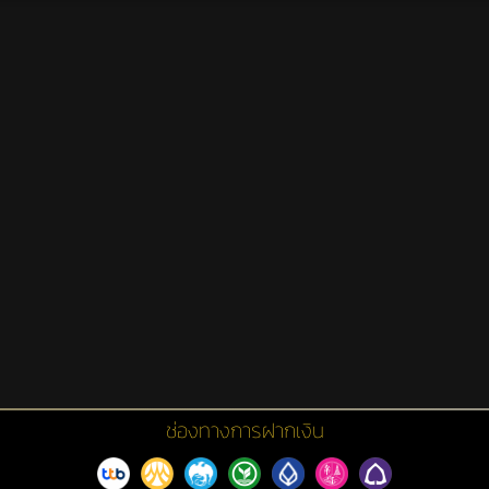
ช่องทางการฝากเงิน