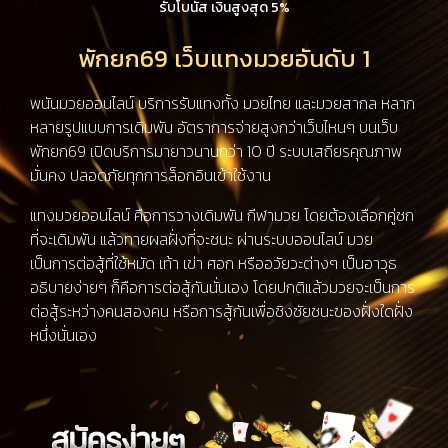
รับโบนัส เงินสูงสุด 5%
พักยก69 เว็บแทงมวยอันดับ 1
พนันมวยออนไลน์ บริการรับแทงทั้ง มวยไทย และมวยสากล หลาก
หลายรูปแบบการเดิมพัน อัตราการจ่ายสูงกว่าเว็บไหนๆ บนเว็บ
พักยก69 เปิดบริการมายาวนานกว่า 10 ปี ระบบเสถียรคุณภาพ
มั่นคง ปลอดภัยทุกการล็อกอินเข้าใช้งาน
แทงมวยออนไลน์ คือการวางเดิมพัน กีฬามวย โดยต้องเลือกคู่ชก
ที่จะเดิมพัน แล้วทายผลฝั่งที่จะชนะ ผ่านระบบออนไลน์ มวย
เป็นการต่อสู้ที่ใช้หมัด เท้า เข่า ศอก หรืออวัยวะต่างๆ เป็นอาวุธ
อธิบายง่ายๆ ก็คือการต่อสู้กันนั่นเอง โดยปกติแล้วมวยจะเป็นการ
ต่อสู้ระหว่างคนสองคน หรือการสู้กันเพื่อชิงชัยชนะของฝั่งใดฝั่ง
หนึ่งนั่นเอง